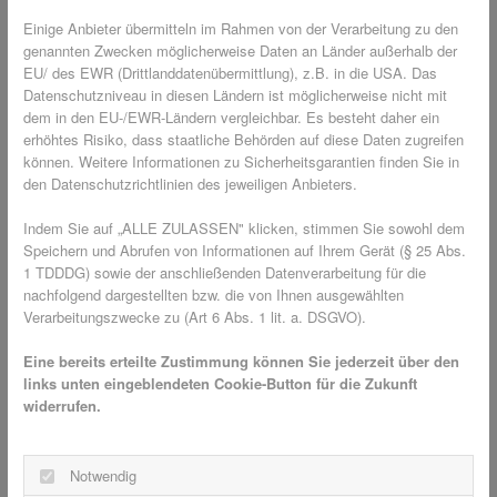
Einige Anbieter übermitteln im Rahmen von der Verarbeitung zu den
Arten von Insektenschutzgittern ohne
genannten Zwecken möglicherweise Daten an Länder außerhalb der
Bohren 🔩
EU/ des EWR (Drittlanddatenübermittlung), z.B. in die USA. Das
Datenschutzniveau in diesen Ländern ist möglicherweise nicht mit
Es gibt inzwischen zahlreiche qualitativ hochwertige und
dem in den EU-/EWR-Ländern vergleichbar. Es besteht daher ein
zuverlässige Gitter, die ohne Bohren montiert werden
erhöhtes Risiko, dass staatliche Behörden auf diese Daten zugreifen
können. Diese eignen sich auch, wenn eine Bohrung in den
können. Weitere Informationen zu Sicherheitsgarantien finden Sie in
den Datenschutzrichtlinien des jeweiligen Anbieters.
Fensterrahmen nicht gewünscht ist oder sich nicht zugetraut
wird. Vor allem Spannrahmen sind optimal für
Indem Sie auf „ALLE ZULASSEN" klicken, stimmen Sie sowohl dem
Mietwohnungen. Hierbei ist weder kleben noch bohren
Speichern und Abrufen von Informationen auf Ihrem Gerät (§ 25 Abs.
notwendig, sie sind extrem langlebig, sind kompatibel mit
1 TDDDG) sowie der anschließenden Datenverarbeitung für die
Rollläden und hinterlassen keinerlei Spuren. Sogar für Türen
nachfolgend dargestellten bzw. die von Ihnen ausgewählten
Verarbeitungszwecke zu (Art 6 Abs. 1 lit. a. DSGVO).
und Dachfenster gibt es praktische Lösungen, die
rückstandslos entfernt werden können.
Eine bereits erteilte Zustimmung können Sie jederzeit über den
links unten eingeblendeten Cookie-Button für die Zukunft
Für mehr Details und eine komponente Beratung
widerrufen.
kontaktieren Sie am Besten unseren hilfsbereiten
Kundenservice!
Notwendig