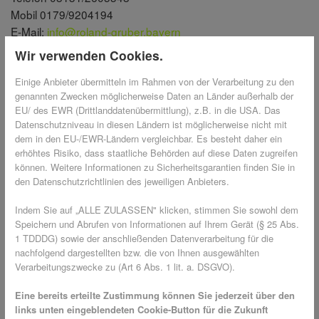
Mobil 0179/9204194
E-Mail:
info@roland-gruber.bayern
Wir verwenden Cookies.
Redaktionell verantwortlich
Einige Anbieter übermitteln im Rahmen von der Verarbeitung zu den
genannten Zwecken möglicherweise Daten an Länder außerhalb der
Roland Gruber
EU/ des EWR (Drittlanddatenübermittlung), z.B. in die USA. Das
Münchner Straße 6
Datenschutzniveau in diesen Ländern ist möglicherweise nicht mit
85241 Hebertshausen
dem in den EU-/EWR-Ländern vergleichbar. Es besteht daher ein
erhöhtes Risiko, dass staatliche Behörden auf diese Daten zugreifen
EU-Streitschlichtung
können. Weitere Informationen zu Sicherheitsgarantien finden Sie in
den Datenschutzrichtlinien des jeweiligen Anbieters.
Die Europäische Kommission stellt eine Plattform zur Online-
Indem Sie auf „ALLE ZULASSEN" klicken, stimmen Sie sowohl dem
Streitbeilegung (OS) bereit:
Speichern und Abrufen von Informationen auf Ihrem Gerät (§ 25 Abs.
https://ec.europa.eu/consumers/odr/
.
1 TDDDG) sowie der anschließenden Datenverarbeitung für die
Unsere E-Mail-Adresse finden Sie oben im Impressum.
nachfolgend dargestellten bzw. die von Ihnen ausgewählten
Verarbeitungszwecke zu (Art 6 Abs. 1 lit. a. DSGVO).
Verbraucher­streit­beilegung/Universal­
schlichtungs­stelle
Eine bereits erteilte Zustimmung können Sie jederzeit über den
links unten eingeblendeten Cookie-Button für die Zukunft