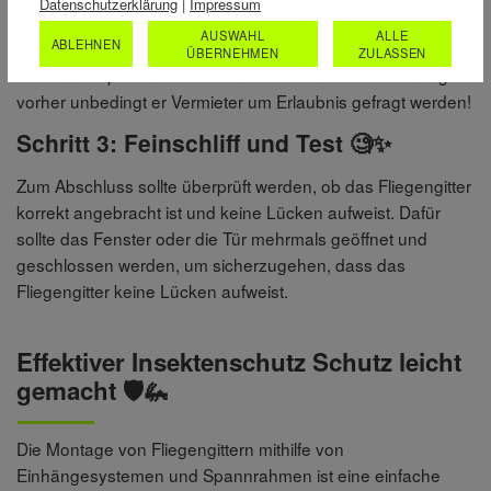
Datenschutzerklärung
|
Impressum
sich der Rahmen schnell und einfach aushängen. Der
AUSWAHL
ALLE
ABLEHNEN
einzige Nachteil: die Bohrungen hinterlassen natürlich
ÜBERNEHMEN
ZULASSEN
bleibende Spuren. Deshalb muss bei einer Mietwohnung
vorher unbedingt er Vermieter um Erlaubnis gefragt werden!
Schritt 3: Feinschliff und Test 🧐✨
Zum Abschluss sollte überprüft werden, ob das Fliegengitter
korrekt angebracht ist und keine Lücken aufweist. Dafür
sollte das Fenster oder die Tür mehrmals geöffnet und
geschlossen werden, um sicherzugehen, dass das
Fliegengitter keine Lücken aufweist.
Effektiver Insektenschutz Schutz leicht
gemacht 🛡️🦗
Die Montage von Fliegengittern mithilfe von
Einhängesystemen und Spannrahmen ist eine einfache