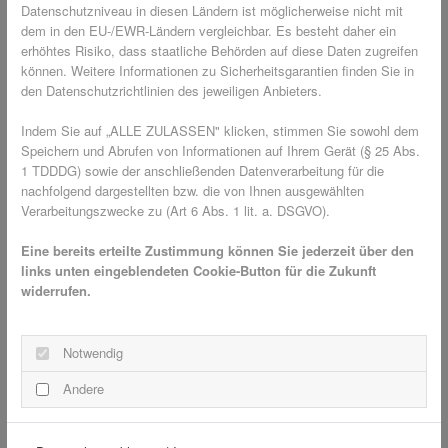
Datenschutzniveau in diesen Ländern ist möglicherweise nicht mit
anbringen 🧽🔩
dem in den EU-/EWR-Ländern vergleichbar. Es besteht daher ein
erhöhtes Risiko, dass staatliche Behörden auf diese Daten zugreifen
Damit der Fensterrahmen das Fliegengitter gut hält, sollte er
können. Weitere Informationen zu Sicherheitsgarantien finden Sie in
gründlich gereinigt werden. Auch eventuelle Klebrückstände
den Datenschutzrichtlinien des jeweiligen Anbieters.
sollten entfernt werden. Für das Anbringen kann zwischen
Spannrahmen mit Klemmhaken oder Federstiften gewählt
Indem Sie auf „ALLE ZULASSEN" klicken, stimmen Sie sowohl dem
Speichern und Abrufen von Informationen auf Ihrem Gerät (§ 25 Abs.
werden. Fliegengitter Klemmrahmen verfügen über
1 TDDDG) sowie der anschließenden Datenverarbeitung für die
Metalleinhängehaken (sog. Winkellaschen) und sind in
nachfolgend dargestellten bzw. die von Ihnen ausgewählten
verschiedenen Größen, Varianten und Systemen erhältlich.
Verarbeitungszwecke zu (Art 6 Abs. 1 lit. a. DSGVO).
Sie lassen sich individuell an Fenster anpassen und es sind
keine Bohrungen nötig. Dadurch eignen sie sich besonders
Eine bereits erteilte Zustimmung können Sie jederzeit über den
links unten eingeblendeten Cookie-Button für die Zukunft
gut für Mietwohnungen. Falls der Spannrahmen im Winter
widerrufen.
nicht gebraucht wird, kann er einfach abgehängt und
verstaut werden.
Spannrahmen mit Federstiften sind ebenfalls einfach zu
Notwendig
handhaben. Häufig werden diese Stifte bei Holzfenstern
Andere
verwendet und setzen sich in stilvolle Edelstahlhülsen.
Sobald sie in den Fensterrahmen eingelassen sind, hält der
Rahmen perfekt. Wie auch bei den Einhängesystemen lässt