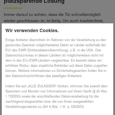
platzsparende Lösung
Immer darauf zu achten, dass die Tür schnellstmöglich
wieder geschlossen ist, ist lästig. Um auch insektenfreie,
frische Luft ins Innere des Wohnwagens zu lassen, kann
Wir verwenden Cookies.
die Türe mit einem Insektenschutzplissee mit sehr flacher
Laufschiene ausgestattet werden. Diese speziell
Einige Anbieter übermitteln im Rahmen von der Verarbeitung zu den
entwickelten Plissees schaffen eine effektive Barriere gegen
genannten Zwecken möglicherweise Daten an Länder außerhalb der
EU/ des EWR (Drittlanddatenübermittlung), z.B. in die USA. Das
Mücken und andere Insekten und sind gleichzeitig leicht zu
Datenschutzniveau in diesen Ländern ist möglicherweise nicht mit
bedienen. Die Plissees lassen sich platzsparend
dem in den EU-/EWR-Ländern vergleichbar. Es besteht daher ein
zusammenfalten und nehmen so nur wenig Raum ein.
erhöhtes Risiko, dass staatliche Behörden auf diese Daten zugreifen
Gleichzeitig entfällt der Schwenkbereich, den beispielsweise
können. Weitere Informationen zu Sicherheitsgarantien finden Sie in
Drehtüren benötigen. Die flache Laufschiene sorgt dafür,
den Datenschutzrichtlinien des jeweiligen Anbieters.
dass keine Stolperfallen entstehen und der
Indem Sie auf „ALLE ZULASSEN" klicken, stimmen Sie sowohl dem
Eingangsbereich frei zugänglich bleibt.
Speichern und Abrufen von Informationen auf Ihrem Gerät (§ 25 Abs.
1 TDDDG) sowie der anschließenden Datenverarbeitung für die
nachfolgend dargestellten bzw. die von Ihnen ausgewählten
Was zieht Mücken an?
Verarbeitungszwecke zu (Art 6 Abs. 1 lit. a. DSGVO).