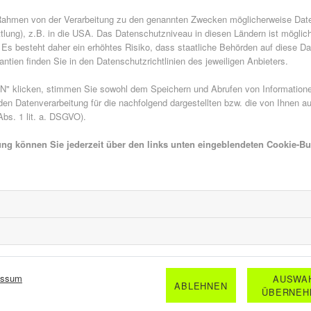
sie deutlich runder sind. Aus diesem Grund könn
 Rahmen von der Verarbeitung zu den genannten Zwecken möglicherweise Dat
gestreiften und sehr behaarten Tiere meist schnell
tlung), z.B. in die USA. Das Datenschutzniveau in diesen Ländern ist möglic
Es besteht daher ein erhöhtes Risiko, dass staatliche Behörden auf diese Da
Hummeln überhaupt stechen können, gibt es viele 
ntien finden Sie in den Datenschutzrichtlinien des jeweiligen Anbieters.
aber ziemlich einfach. Männliche Hummeln haben
schon. Allerdings sind Hummeln deutlich weniger 
 klicken, stimmen Sie sowohl dem Speichern und Abrufen von Informationen
n Datenverarbeitung für die nachfolgend dargestellten bzw. die von Ihnen a
schmerzhaft, da die Giftdosis deutlich geringer is
bs. 1 lit. a. DSGVO).
Bremsen: Diese blutsaugenden Stechinsekten betä
ung können Sie jederzeit über den links unten eingeblendeten Cookie-But
Stich erst bemerken, wenn das Tier bereits längst 
jucken beginnt. Oftmals sind diese von Schwellun
selten mehrere Tage lang erhalten bleiben. Die Ge
Schnell sind die Stiche aufgekratzt, was den Weg 
Typische Symptome be
essum
AUSWA
Reaktionen
ABLEHNEN
ÜBERNEH