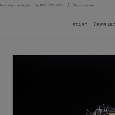
@roland-gruber.bayern
08131 2607050
Öffnungszeiten
START
ÜBER MI