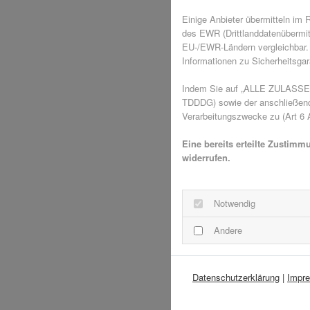
Einige Anbieter übermitteln im
des EWR (Drittlanddatenübermit
EU-/EWR-Ländern vergleichbar. 
Informationen zu Sicherheitsgara
Indem Sie auf „ALLE ZULASSEN"
TDDDG) sowie der anschließende
Verarbeitungszwecke zu (Art 6 A
Eine bereits erteilte Zustimm
widerrufen.
Notwendig
Andere
Datenschutzerklärung
|
Impr