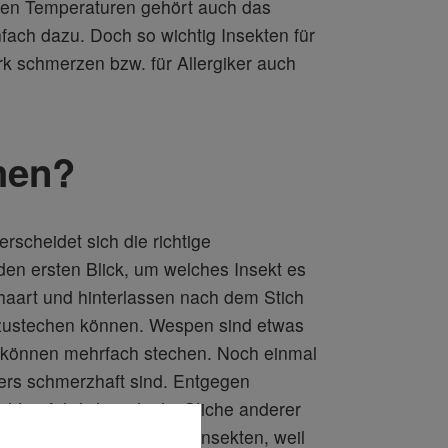
en Temperaturen gehört auch das
ach dazu. Doch so wichtig Insekten für
k schmerzen bzw. für Allergiker auch
hen?
scheidet sich die richtige
en ersten Blick, um welches Insekt es
ehaart und hinterlassen nach dem Stich
l zustechen können. Wespen sind etwas
ie können mehrfach stechen. Noch einmal
ders schmerzhaft sind. Entgegen
ht gefährlicher als die Stiche anderer
 den bereits genannten Insekten, weil