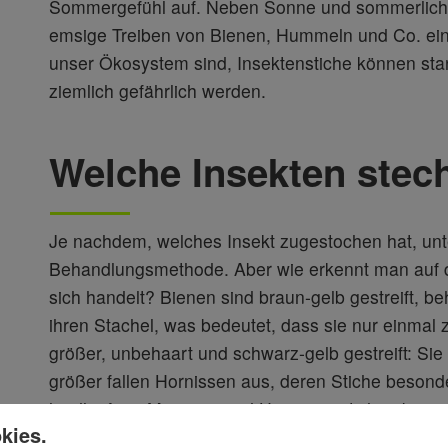
Sommergefühl auf. Neben Sonne und sommerlich
emsige Treiben von Bienen, Hummeln und Co. einf
unser Ökosystem sind, Insektenstiche können star
ziemlich gefährlich werden.
Welche Insekten stec
Je nachdem, welches Insekt zugestochen hat, unter
Behandlungsmethode. Aber wie erkennt man auf d
sich handelt? Bienen sind braun-gelb gestreift, b
ihren Stachel, was bedeutet, dass sie nur einma
größer, unbehaart und schwarz-gelb gestreift: S
größer fallen Hornissen aus, deren Stiche beson
landläufiger Meinung sind Hornissenstiche aber nic
kies.
Insekten. Hummeln unterscheiden sich optisch von