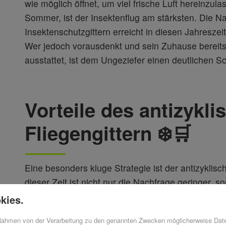
wie möglich öffnet, um viel frische Luft hereinzu
Sommer, ist der Insektenflug am stärksten. Die Na
Insektenschutzgittern erreicht in diesen Jahresze
Wer jedoch vorausdenkt und sein Zuhause bereits 
ausstattet, ist dem Ungeziefer einen deutlichen Sc
Vorteile des antizykl
Fliegengittern ❄️🛒
Eine besonders kluge Strategie ist der antizyklisc
dieser Zeit ist nicht nur die Nachfrage geringer, 
kurzen Warte- und Lieferzeiten. So sind Sie optima
kies.
Insekten wieder verstärkt aktiv werden. Dieser Ans
 Rahmen von der Verarbeitung zu den genannten Zwecken möglicherweise Dat
schnellen Schutz vor lästigen Besuchern, sondern