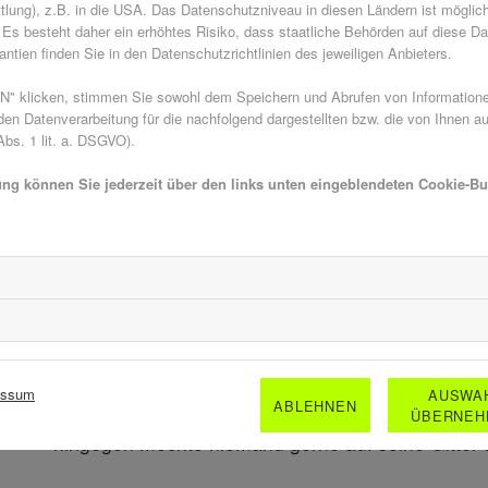
tlung), z.B. in die USA. Das Datenschutzniveau in diesen Ländern ist möglic
warmen Tage.
Es besteht daher ein erhöhtes Risiko, dass staatliche Behörden auf diese Da
ntien finden Sie in den Datenschutzrichtlinien des jeweiligen Anbieters.
 klicken, stimmen Sie sowohl dem Speichern und Abrufen von Informationen
Winter - die perfekte Z
n Datenverarbeitung für die nachfolgend dargestellten bzw. die von Ihnen a
bs. 1 lit. a. DSGVO).
Reparaturen & Verbe
ung können Sie jederzeit über den links unten eingeblendeten Cookie-But
Der Winter ist darüber hinaus die geeignetste Ph
Fliegengittern nachzudenken. Falls Sie feststellen
Gitter notwendig wird, beispielsweise aufgrund k
dann sollten Sie die ruhigere Winterzeit nutzen, u
für die anstehende Insektensaison. In der kalten 
essum
AUSWA
ABLEHNEN
Insektenschutz temporär abzunehmen und reparie
ÜBERNEH
hingegen möchte niemand gerne auf seine Gitter 