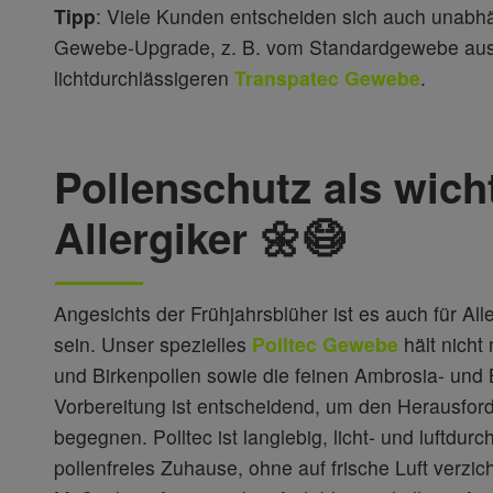
Tipp
: Viele Kunden entscheiden sich auch unabh
Gewebe-Upgrade, z. B. vom Standardgewebe aus F
lichtdurchlässigeren
Transpatec Gewebe
.
Pollenschutz als wicht
Allergiker 🌼😷
Angesichts der Frühjahrsblüher ist es auch für Aller
sein. Unser spezielles
Polltec Gewebe
hält nicht
und Birkenpollen sowie die feinen Ambrosia- und 
Vorbereitung ist entscheidend, um den Herausford
begegnen. Polltec ist langlebig, licht- und luftdurc
pollenfreies Zuhause, ohne auf frische Luft verz