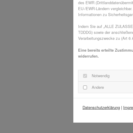
des EWR (Drittlanddatenübermit
EU-/EWR-Ländern vergleichbar. 
Informationen zu Sicherheitsgara
Indem Sie auf „ALLE ZULASSEN"
TDDDG) sowie der anschließende
Verarbeitungszwecke zu (Art 6 A
Eine bereits erteilte Zustimm
widerrufen.
Notwendig
Andere
Datenschutzerklärung
|
Impr