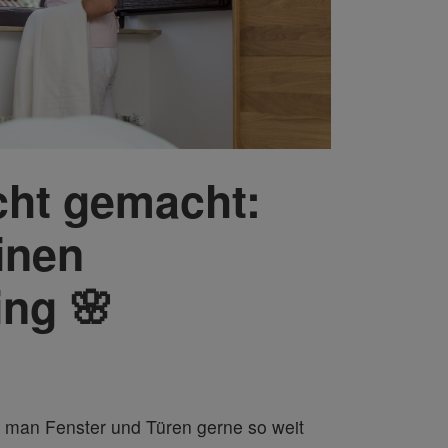
cht gemacht:
inen
ing 🌸
er man Fenster und Türen gerne so weit