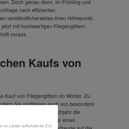
lassen. Doch genau dann, im Frühling und
chfrage nach effizienten
iten verständlicherweise ihren Höhepunkt.
jetzt mit hochwertigen Fliegengittern
hritt voraus.
ischen Kaufs von
he Kauf von Fliegengittern im Winter. Zu
sondern Sie profitieren auch von besonders
l vorbereitet, wenn im Frühjahr die
atz sichert Ihnen nicht nur einen
en an Länder außerhalb der EU/
 auch eine sorgenfreie Vorfreude auf die