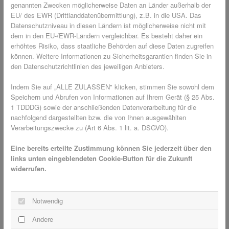
schließendem Pendelmechanismus.
genannten Zwecken möglicherweise Daten an Länder außerhalb der
EU/ des EWR (Drittlanddatenübermittlung), z.B. in die USA. Das
, weil das Pendelfenster
Angenehme Ruhe
Datenschutzniveau in diesen Ländern ist möglicherweise nicht mit
eigenständig und leise schließt – auch wenn Sie
dem in den EU-/EWR-Ländern vergleichbar. Es besteht daher ein
gerade die Hände voll haben.
erhöhtes Risiko, dass staatliche Behörden auf diese Daten zugreifen
mit innovativem
Nahezu unsichtbaren Schutz
können. Weitere Informationen zu Sicherheitsgarantien finden Sie in
Transpatec-Gewebe, das mehr Licht und Luft
den Datenschutzrichtlinien des jeweiligen Anbieters.
durchlässt, dabei robust, witterungsbeständig und
Indem Sie auf „ALLE ZULASSEN" klicken, stimmen Sie sowohl dem
langlebig ist; optional mit schallmindernder
Speichern und Abrufen von Informationen auf Ihrem Gerät (§ 25 Abs.
Bürstendämpfung.
1 TDDDG) sowie der anschließenden Datenverarbeitung für die
, kompatibel mit allen
Passgenaue Maßanfertigung
nachfolgend dargestellten bzw. die von Ihnen ausgewählten
Verarbeitungszwecke zu (Art 6 Abs. 1 lit. a. DSGVO).
Fensterformaten und montierbar auf dem
Blendrahmen, im Falz oder in der Laibung – inklusive
Eine bereits erteilte Zustimmung können Sie jederzeit über den
Aufmaß vor Ort für perfekte Passgenauigkeit.
links unten eingeblendeten Cookie-Button für die Zukunft
widerrufen.
💶 Ihre Ersparnis im Winter und zum
Saisonstart
Notwendig
Andere
Im Rahmen der aktuellen Aktion können Sie Pendelfenster