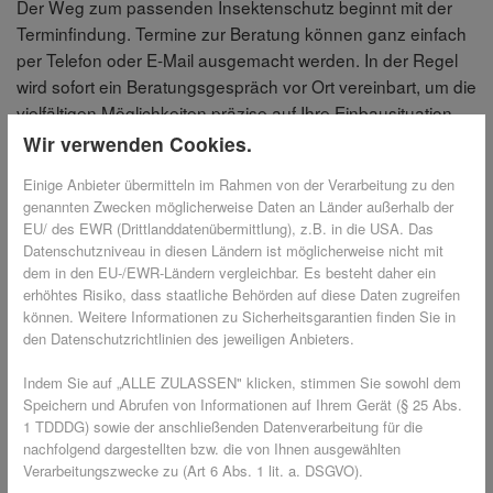
Der Weg zum passenden Insektenschutz beginnt mit der
Terminfindung. Termine zur Beratung können ganz einfach
per Telefon oder E-Mail ausgemacht werden. In der Regel
wird sofort ein Beratungsgespräch vor Ort vereinbart, um die
vielfältigen Möglichkeiten präzise auf Ihre Einbausituation
und Ihren Bedarf abstimmen zu können. Die Auswahl ist
Wir verwenden Cookies.
groß: Ob Insektenschutz an Fenstern, Türen oder als
Einige Anbieter übermitteln im Rahmen von der Verarbeitung zu den
Abdeckung für Lichtschächte - es gibt individuelle
genannten Zwecken möglicherweise Daten an Länder außerhalb der
Lösungen, die allen Bedürfnissen entsprechen.
EU/ des EWR (Drittlanddatenübermittlung), z.B. in die USA. Das
Datenschutzniveau in diesen Ländern ist möglicherweise nicht mit
dem in den EU-/EWR-Ländern vergleichbar. Es besteht daher ein
2. Präzises Aufmaß und
erhöhtes Risiko, dass staatliche Behörden auf diese Daten zugreifen
maßgeschneiderte Lösungen vor Ort 📏
können. Weitere Informationen zu Sicherheitsgarantien finden Sie in
den Datenschutzrichtlinien des jeweiligen Anbieters.
Ein erfahrener Fachberater kommt zum Kunden nach
Indem Sie auf „ALLE ZULASSEN" klicken, stimmen Sie sowohl dem
Hause und nimmt gemeinsam Maß. Dabei werden
Speichern und Abrufen von Informationen auf Ihrem Gerät (§ 25 Abs.
1 TDDDG) sowie der anschließenden Datenverarbeitung für die
individuelle Bedürfnisse besprochen, Anschauungsmaterial
nachfolgend dargestellten bzw. die von Ihnen ausgewählten
präsentiert und verschiedene Optionen für Rahmenfarben
Verarbeitungszwecke zu (Art 6 Abs. 1 lit. a. DSGVO).
und Gewebe aufgezeigt. Auf Grundlage dieser