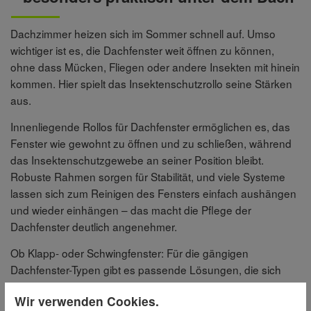
Dachzimmer heizen sich im Sommer schnell auf. Umso
wichtiger ist es, die Dachfenster weit öffnen zu können,
ohne dass Mücken, Fliegen oder andere Insekten mit hinein
kommen. Hier spielt das Insektenschutzrollo seine Stärken
aus.
Innenliegende Rollos für Dachfenster ermöglichen es, das
Fenster wie gewohnt zu öffnen und zu schließen, während
das Insektenschutzgewebe an seiner Position bleibt.
Robuste Rahmen sorgen für Stabilität, und viele Systeme
lassen sich zum Reinigen des Fensters einfach aushängen
und wieder einhängen – das macht die Pflege der
Dachfenster deutlich angenehmer.
Ob Klapp- oder Schwingfenster: Für die gängigen
Dachfenster-Typen gibt es passende Lösungen, die sich
unauffällig in den Raum integrieren.
Wir verwenden Cookies.