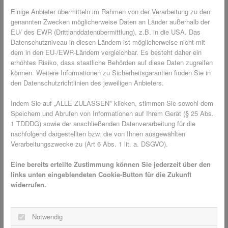
Einige Anbieter übermitteln im Rahmen von der Verarbeitung zu den
🧩 Komfort & Vorteile im Überblick
genannten Zwecken möglicherweise Daten an Länder außerhalb der
EU/ des EWR (Drittlanddatenübermittlung), z.B. in die USA. Das
Datenschutzniveau in diesen Ländern ist möglicherweise nicht mit
Insektenschutzrollos für Fenster und Dachfenster verbinden
dem in den EU-/EWR-Ländern vergleichbar. Es besteht daher ein
mehrere Vorteile in einem System:
erhöhtes Risiko, dass staatliche Behörden auf diese Daten zugreifen
können. Weitere Informationen zu Sicherheitsgarantien finden Sie in
Das Gewebe verschwindet
Platzsparend & dezent:
den Datenschutzrichtlinien des jeweiligen Anbieters.
im Rollokasten – ideal, wenn Ihnen freie Sicht und viel
Indem Sie auf „ALLE ZULASSEN" klicken, stimmen Sie sowohl dem
Licht wichtig sind.
Speichern und Abrufen von Informationen auf Ihrem Gerät (§ 25 Abs.
Eine auf den Einsatz
Hoher Bedienkomfort:
1 TDDDG) sowie der anschließenden Datenverarbeitung für die
abgestimmte Mechanik sorgt für leichtes Auf- und
nachfolgend dargestellten bzw. die von Ihnen ausgewählten
Abrollen; eine integrierte Bremse unterstützt das
Verarbeitungszwecke zu (Art 6 Abs. 1 lit. a. DSGVO).
kontrollierte Einfahren.
Eine bereits erteilte Zustimmung können Sie jederzeit über den
Seitliche Bürstenführungen
Sicher geführt:
links unten eingeblendeten Cookie-Button für die Zukunft
verhindern, dass sich das Gewebe bei Wind aus der
widerrufen.
Führung löst.
Die Systeme sind auf häufiges
Langlebig & stabil:
Öffnen und Schließen ausgelegt und bieten hohe
Notwendig