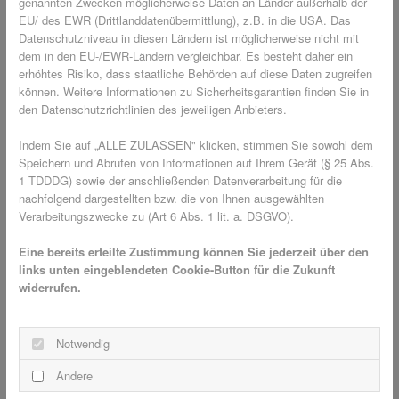
Bio-Landwirtschaft
genannten Zwecken möglicherweise Daten an Länder außerhalb der
EU/ des EWR (Drittlanddatenübermittlung), z.B. in die USA. Das
Methoden des ökologischen Landbaus, der den
Datenschutzniveau in diesen Ländern ist möglicherweise nicht mit
Einsatz von Pestiziden minimiert und den natürlichen
dem in den EU-/EWR-Ländern vergleichbar. Es besteht daher ein
Lebensraum für Insekten erhält. Blühstreifen und die
erhöhtes Risiko, dass staatliche Behörden auf diese Daten zugreifen
Schaffung von Lebensräumen für Nützlinge sind
können. Weitere Informationen zu Sicherheitsgarantien finden Sie in
wichtige Aspekte dieser nachhaltigen Praktiken.
den Datenschutzrichtlinien des jeweiligen Anbieters.
: Die Errichtung von
Insektenhotels und -nisthilfen
Indem Sie auf „ALLE ZULASSEN" klicken, stimmen Sie sowohl dem
Insektenhotels oder das Anbringen von Nisthilfen
Speichern und Abrufen von Informationen auf Ihrem Gerät (§ 25 Abs.
unterstützen Wildbienen und andere Insektenarten,
1 TDDDG) sowie der anschließenden Datenverarbeitung für die
indem sie ihnen Schutz und Nistplätze bieten. Diese
nachfolgend dargestellten bzw. die von Ihnen ausgewählten
Maßnahmen können in Gärten, öffentlichen Parks und
Verarbeitungszwecke zu (Art 6 Abs. 1 lit. a. DSGVO).
sogar auf Balkonen umgesetzt werden.
Eine bereits erteilte Zustimmung können Sie jederzeit über den
: Die Sensibilisierung der
Bildung und Aufklärung
links unten eingeblendeten Cookie-Button für die Zukunft
Bevölkerung für die Bedeutung von Insekten ist ein
widerrufen.
wachsender Trend. Durch Bildungsprogramme,
Workshops und Informationsveranstaltungen wird
aufgezeigt, wie jeder Einzelne zum Schutz der
Notwendig
Insekten beitragen kann.
Andere
: Wissenschaftliche
Forschung und Innovation