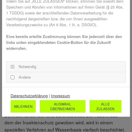
Indem Sie auf „ALLE ZULASSEN" klicken, stimmen Sie sowohl dem
Neben einem hellen und lichtdurchfluteten Raum hat ein
Speichern und Abrufen von Informationen auf Ihrem Gerät (§ 25 Abs.
Wintergarten auch viele andere Vorteile:
1 TDDDG) sowie der anschließenden Datenverarbeitung für die
nachfolgend dargestellten bzw. die von Ihnen ausgewählten
Setzt optische Akzente
Verarbeitungszwecke zu (Art 6 Abs. 1 lit. a. DSGVO).
Hoher Wohlfühlfaktor
Überwinterungsplatz für einige Pflanzen
Eine bereits erteilte Zustimmung können Sie jederzeit über den
Vergrößert den Wohnraum
links unten eingeblendeten Cookie-Button für die Zukunft
widerrufen.
Wintergarten nutzt die Sonnenenergie zum Heizen
Natur kann hautnah erlebt werden
Notwendig
TTA-Gewebe schützt zuverlässig
Andere
Feines TTA-Gewebe stellt keine Gefahr für Licht und frische
Datenschutzerklärung
|
Impressum
Luft dar, denn es hat im Vergleich zu herkömmlichem
AUSWAHL
ALLE
ABLEHNEN
Gewebe eine 140 % verbesserte Lichtdurchlässigkeit.
ÜBERNEHMEN
ZULASSEN
Dennoch ist es reiß- und durchstoßfest. Der Faden, aus
dem der Insektenschutz gewoben wird, wird in einem
speziellen Verfahren auf Wasserbasis vierfach beschichtet.