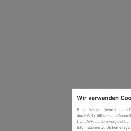
Wir verwenden Coo
Einige Anbieter übermitteln im
des EWR (Drittlanddatenübermit
EU-/EWR-Ländern vergleichbar. 
Informationen zu Sicherheitsgara