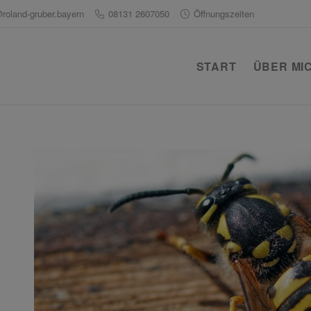
@roland-gruber.bayern
08131 2607050
Öffnungszeiten
START
ÜBER MI