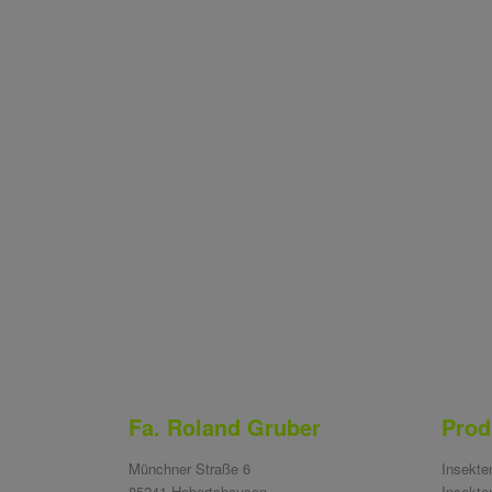
Fa. Roland Gruber
Prod
Münchner Straße 6
Insekte
85241 Hebertshausen
Insekte