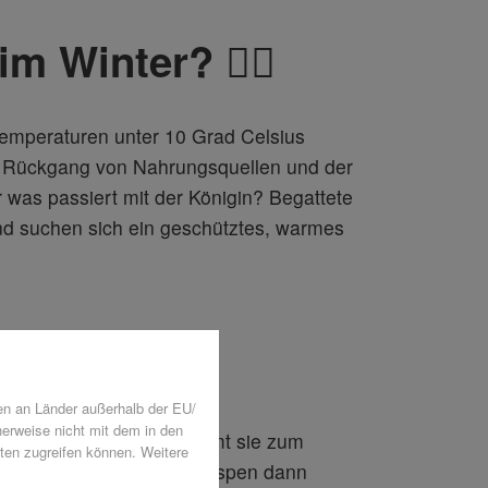
Winter? 🕵️‍♀️
Temperaturen unter 10 Grad Celsius
em Rückgang von Nahrungsquellen und der
 was passiert mit der Königin? Begattete
nd suchen sich ein geschütztes, warmes
königin 👑
en an Länder außerhalb der EU/
herweise nicht mit dem in den
nvolks. Im Sommer schwärmt sie zum
ten zugreifen können. Weitere
d Oktober die meisten Wespen dann