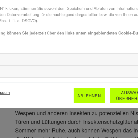
sterben, sucht sie sich einen trockenen, warmen 
 klicken, stimmen Sie sowohl dem Speichern und Abrufen von Informationen
den Winter und beginnt dann im Frühjahr zunächst
n Datenverarbeitung für die nachfolgend dargestellten bzw. die von Ihnen a
sucht sie sich dafür geschützte Orte wie Dachböd
bs. 1 lit. a. DSGVO).
Häusern.
ung können Sie jederzeit über den links unten eingeblendeten Cookie-But
Wie man sich vor übe
Wespen schützt 🚫
essum
AUSWA
Die Suche der Königin kann zu Problemen führen
ABLEHNEN
ÜBERNEH
niederlässt. Hier kommen Insektenschutzgitter in
Wespen und anderen Insekten zu potenziellen Nis
Türen und Lüftungen durch Insektenschutzgitter a
Sommer mehr Ruhe, auch können Wespen das Inner