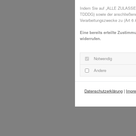
Indem Sie auf „ALLE ZULASSEN"
TDDDG) sowie der anschließende
Verarbeitungszwecke zu (Art 6 A
Eine bereits erteilte Zustimm
widerrufen.
Notwendig
Andere
Datenschutzerklärung
|
Impr