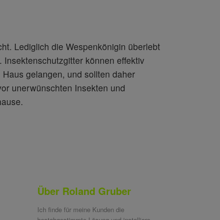
cht. Lediglich die Wespenkönigin überlebt
 Insektenschutzgitter können effektiv
 Haus gelangen, und sollten daher
 vor unerwünschten Insekten und
hause.
Über Roland Gruber
Ich finde für meine Kunden die
bestabgestimmte Lösung und installiere