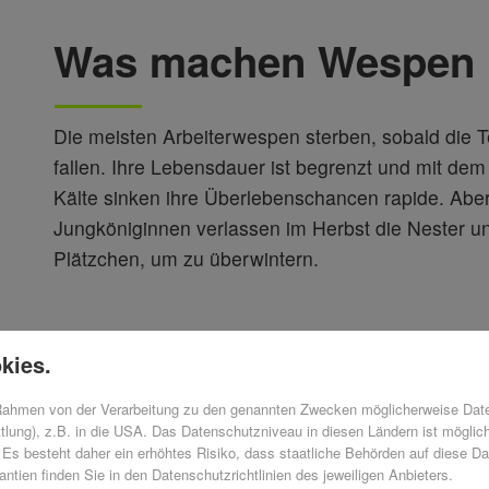
Was machen Wespen im 
Die meisten Arbeiterwespen sterben, sobald die 
fallen. Ihre Lebensdauer ist begrenzt und mit d
Kälte sinken ihre Überlebenschancen rapide. Aber
Jungköniginnen verlassen im Herbst die Nester u
Plätzchen, um zu überwintern.
Die Rolle der Wespen
kies.
 Rahmen von der Verarbeitung zu den genannten Zwecken möglicherweise Dat
tlung), z.B. in die USA. Das Datenschutzniveau in diesen Ländern ist möglic
Die Königin ist der wichtigste Part eines Wespe
Es besteht daher ein erhöhtes Risiko, dass staatliche Behörden auf diese Da
Hochzeitsflug aus. Während zwischen August un
ntien finden Sie in den Datenschutzrichtlinien des jeweiligen Anbieters.