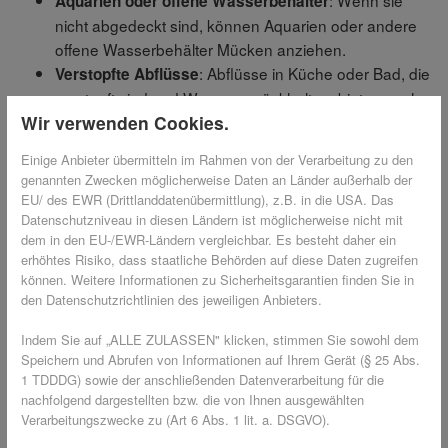
Aquarien oder offene Wasserbehälter
nicht abgedeckt sind, können Aquarien oder andere
offene Wasserbehälter Mücken anziehen.
: Abflüsse in Küche oder Bad, die
Verstopfte Abflüsse
verstopft sind und Wasser zurückhalten, bieten auch
Wir verwenden Cookies.
eine geeignete Umgebung.
: Geräte, die
Luftbefeuchter oder Klimaanlagen
Einige Anbieter übermitteln im Rahmen von der Verarbeitung zu den
Wasser verwenden oder Kondenswasser sammeln,
genannten Zwecken möglicherweise Daten an Länder außerhalb der
können ebenfalls potenzielle Brutstätten sein, wenn
EU/ des EWR (Drittlanddatenübermittlung), z.B. in die USA. Das
sie nicht regelmäßig gereinigt werden.
Datenschutzniveau in diesen Ländern ist möglicherweise nicht mit
dem in den EU-/EWR-Ländern vergleichbar. Es besteht daher ein
erhöhtes Risiko, dass staatliche Behörden auf diese Daten zugreifen
Um Mückenbefall zu vermeiden, ist es wichtig, stehendes
können. Weitere Informationen zu Sicherheitsgarantien finden Sie in
Wasser in der Wohnung richtig zu beseitigen und
den Datenschutzrichtlinien des jeweiligen Anbieters.
regelmäßig zu kontrollieren.
Indem Sie auf „ALLE ZULASSEN" klicken, stimmen Sie sowohl dem
Speichern und Abrufen von Informationen auf Ihrem Gerät (§ 25 Abs.
Stechen männliche oder weibliche
1 TDDDG) sowie der anschließenden Datenverarbeitung für die
Mücken? 🩸
nachfolgend dargestellten bzw. die von Ihnen ausgewählten
Verarbeitungszwecke zu (Art 6 Abs. 1 lit. a. DSGVO).