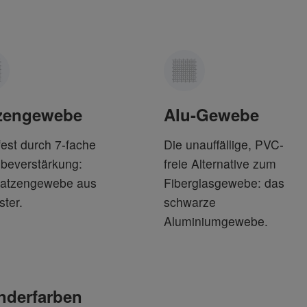
zengewebe
Alu-Gewebe
fest durch 7-fache
Die unauffällige, PVC-
beverstärkung:
freie Alternative zum
Katzengewebe aus
Fiberglasgewebe: das
ster.
schwarze
Aluminiumgewebe.
nderfarben