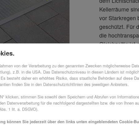
dem Lichtschach
Kellerräume sin
vor Starkregen 
geschützt. Für d
die hochtranspa
Gleichzeitig ist
kies.
Lichtschachtabd
Kellerräume mög
 Rahmen von der Verarbeitung zu den genannten Zwecken möglicherweise Dat
tlung), z.B. in die USA. Das Datenschutzniveau in diesen Ländern ist möglic
Es besteht daher ein erhöhtes Risiko, dass staatliche Behörden auf diese Da
ntien finden Sie in den Datenschutzrichtlinien des jeweiligen Anbieters.
 klicken, stimmen Sie sowohl dem Speichern und Abrufen von Informationen
n Datenverarbeitung für die nachfolgend dargestellten bzw. die von Ihnen a
bs. 1 lit. a. DSGVO).
ung können Sie jederzeit über den links unten eingeblendeten Cookie-But
 Lichtschachtabdeckung