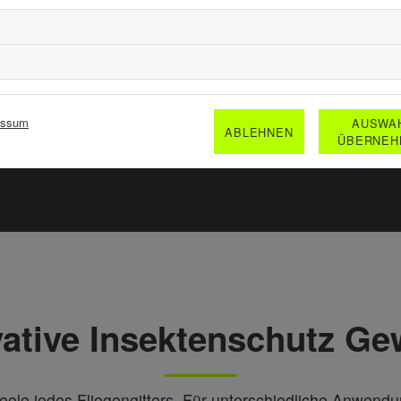
Einfach zu reinigen
essum
AUSWA
ABLEHNEN
ÜBERNEH
vative Insektenschutz Ge
ele jedes Fliegengitters. Für unterschiedliche Anwendu