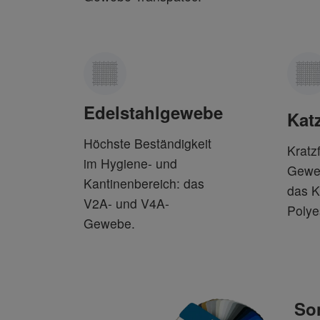
Edelstahlgewebe
Kat
Höchste Beständigkeit
Kratz
im Hygiene- und
Gewe
Kantinenbereich: das
das 
V2A- und V4A-
Polye
Gewebe.
So