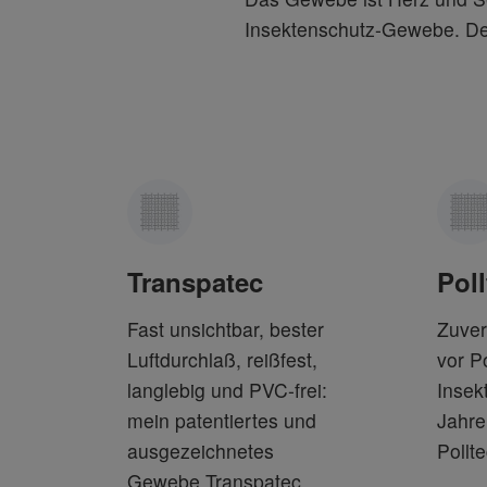
Insektenschutz-Gewebe. Des
Transpatec
Poll
Fast unsichtbar, bester
Zuver
Luftdurchlaß, reißfest,
vor P
langlebig und PVC-frei:
Insek
mein patentiertes und
Jahre
ausgezeichnetes
Pollte
Gewebe Transpatec.