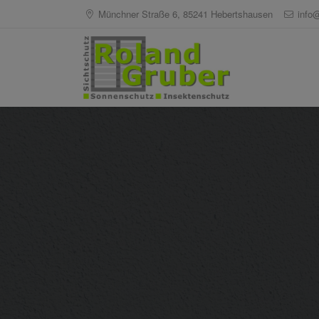
Münchner Straße 6, 85241 Hebertshausen
info