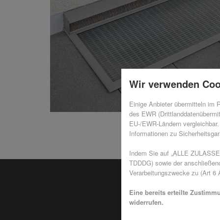
Wir verwenden Coo
Einige Anbieter übermitteln im
des EWR (Drittlanddatenübermit
EU-/EWR-Ländern vergleichbar. 
Informationen zu Sicherheitsgara
Indem Sie auf „ALLE ZULASSEN"
TDDDG) sowie der anschließende
Verarbeitungszwecke zu (Art 6 A
Eine bereits erteilte Zustimm
widerrufen.
Warum