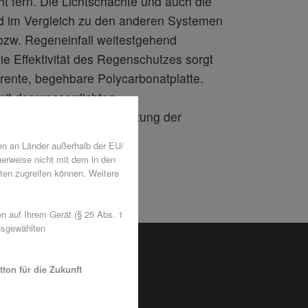
t fern. Die Lichtschächte und auch die
d im Vergleich zu den anderen Systemen
bzw. Regeneinfall weitestgehend
ie Effektivität des Regenschutzes sorgt
rente, begehbare Polycarbonatplatte.
 mit der wasserdichten
eckung die sichere Belüftung der
lich.
en an Länder außerhalb der EU/
herweise nicht mit dem in den
ten zugreifen können. Weitere
 auf Ihrem Gerät (§ 25 Abs. 1
usgewählten
ton für die Zukunft
 RESI?