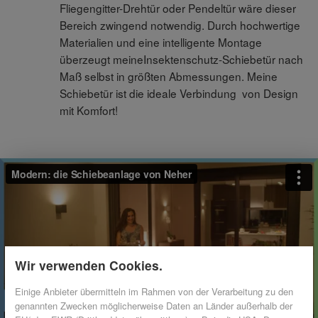
Fliegengitter-Drehtür oder Pendeltür wäre dieser
Bereich zwingend notwendig. Durch hochwertige
Materialien und eine intelligente Montage
überzeugt meineInsektenschutz-Schiebetür nach
Maß selbst in größten Abmessungen. Meine
Schiebetür ist die ideale Verbindung von Design
mit Komfort!
Wir verwenden Cookies.
Einige Anbieter übermitteln im Rahmen von der Verarbeitung zu den
genannten Zwecken möglicherweise Daten an Länder außerhalb der