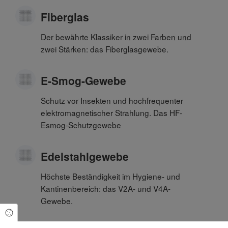
Fiberglas
Der bewährte Klassiker in zwei Farben und
zwei Stärken: das Fiberglasgewebe.
E-Smog-Gewebe
Schutz vor Insekten und hochfrequenter
elektromagnetischer Strahlung. Das HF-
Esmog-Schutzgewebe
Edelstahlgewebe
Höchste Beständigkeit im Hygiene- und
Kantinenbereich: das V2A- und V4A-
Gewebe.
Cookie Einstellungen