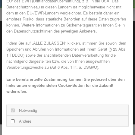
EU/ des EWR (Drittlanddatenübermittlung), z.B. in die USA. Das
Datenschutzniveau in diesen Ländern ist möglicherweise nicht mit
dem in den EU-/EWR-Ländern vergleichbar. Es besteht daher ein
erhöhtes Risiko, dass staatliche Behörden auf diese Daten zugreifen
können. Weitere Informationen zu Sicherheitsgarantien finden Sie in
den Datenschutzrichtlinien des jeweiligen Anbieters.
Warum Schiebetüren?
Indem Sie auf „ALLE ZULASSEN" klicken, stimmen Sie sowohl dem
Speichern und Abrufen von Informationen auf Ihrem Gerät (§ 25 Abs.
1 TDDDG) sowie der anschließenden Datenverarbeitung für die
nachfolgend dargestellten bzw. die von Ihnen ausgewählten
Durchgehende Griffleisten
Verarbeitungszwecke zu (Art 6 Abs. 1 lit. a. DSGVO).
Eine bereits erteilte Zustimmung können Sie jederzeit über den
Unauffällige Lösung für große Öffnungen
links unten eingeblendeten Cookie-Button für die Zukunft
widerrufen.
Schwenkbereich wird eingespart
Notwendig
Andere
Innovative Insektenschutz Gewebe!